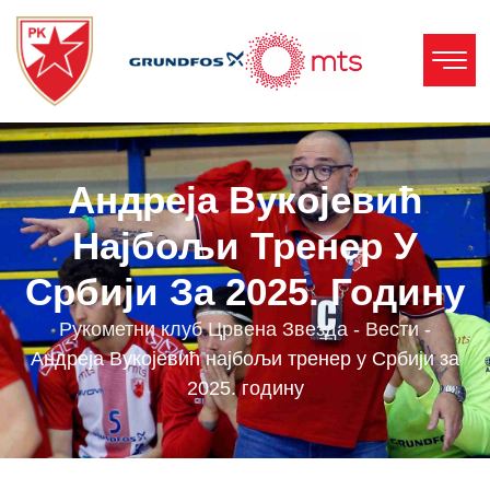
Андреја Вукојевић
Најбољи Тренер У
Србији За 2025. Годину
Рукометни клуб Црвена Звезда
-
Вести
-
Андреја Вукојевић најбољи тренер у Србији за
2025. годину