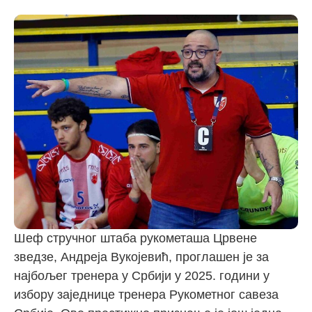
Шеф стручног штаба рукометаша Црвене
зведзе, Андреја Вукојевић, проглашен је за
најбољег тренера у Србији у 2025. години у
избору заједнице тренера Рукометног савеза