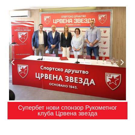
Супербет нови спонзор Рукометног
клуба Црвена звезда