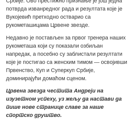
Србије. Ово престижно признање је још једна
потврда изванредног рада и резултата које је
Вукојевић претходно остварио са
рукометашицама Црвене звезде.
Недавно је постављен за првог тренера наших
рукометаша који су показали озбиљан
напредак, а посебно су заблистали резултати
које је постигао са женским тимом — освојивши
Првенство, Куп и Суперкуп Србије,
доминирајући домаћом сценом.
Црвена звезда честита Андреји на
изузетном успеху, уз жељу да настави да
пише нове странице славе за наше
спортско друштво.