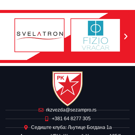
rkzvezda@sezampro.rs
+381 64 8277 305
Седиште клуба: Љутице Богдана 1а