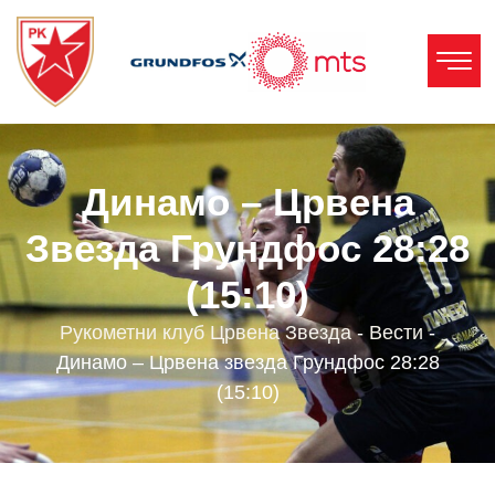
Динамо – Црвена
Звезда Грундфос 28:28
(15:10)
Рукометни клуб Црвена Звезда
-
Вести
-
Динамо – Црвена звезда Грундфос 28:28
(15:10)