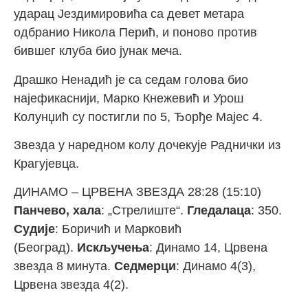
ударац Јездимировића са девет метара
одбранио Никола Перић, и поново против
бившег клуба био јунак меча.
Драшко Ненадић је са седам голова био
најефикаснији, Марко Кнежевић и Урош
Колунџић су постигли по 5, Ђорђе Мајес 4.
Звезда у наредном колу дочекује Раднички из
Крагујевца.
ДИНАМО – ЦРВЕНА ЗВЕЗДА 28:28 (15:10)
Панчево, хала
: „Стрелиште“.
Гледалаца
: 350.
Судије
: Боричић и Марковић
(Београд).
Искључења
: Динамо 14, Црвена
звезда 8 минута.
Седмерци
: Динамо 4(3),
Црвена звезда 4(2).