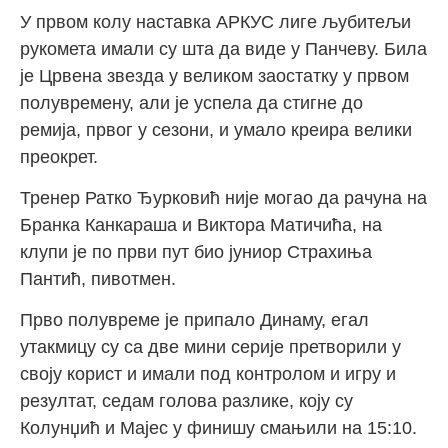
У првом колу наставка АРКУС лиге љубитељи
рукомета имали су шта да виде у Панчеву. Била
је Црвена звезда у великом заостатку у првом
полувремену, али је успела да стигне до
ремија, првог у сезони, и умало креира велики
преокрет.
Тренер Ратко Ђурковић није могао да рачуна на
Бранка Канкараша и Виктора Матичића, на
клупи је по први пут био јуниор Страхиња
Пантић, пивотмен.
Прво полувреме је припало Динаму, егал
утакмицу су са две мини серије претворили у
своју корист и имали под контролом и игру и
резултат, седам голова разлике, коју су
Колунџић и Мајес у финишу смањили на 15:10.