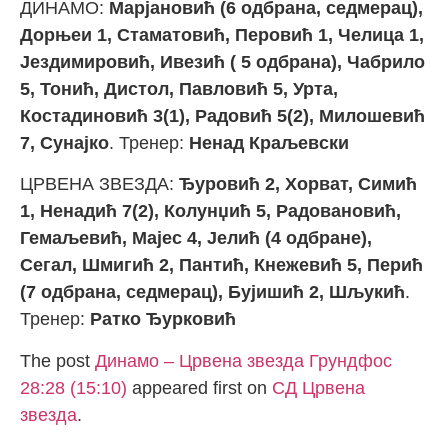
ДИНАМО:
Марјановић (6 одбрана, седмерац),
Дорњеи 1, Стаматовић, Перовић 1, Челица 1,
Јездимировић, Ивезић ( 5 одбрана), Чабрило
5, Тонић, Дистол, Павловић 5, Урта,
Костадиновић 3(1), Радовић 5(2), Милошевић
7, Сунајко
. Тренер:
Ненад Краљевски
ЦРВЕНА ЗВЕЗДА:
Ђуровић 2, Хорват, Симић
1, Ненадић 7(2), Колунџић 5, Радовановић,
Гемаљевић, Мајес 4, Јелић (4 одбране),
Сегал, Шмигић 2, Пантић, Кнежевић 5, Перић
(7 одбрана, седмерац), Бујишић 2, Шљукић
.
Тренер:
Ратко Ђурковић
The post
Динамо – Црвена звезда Грундфос
28:28 (15:10)
appeared first on
СД Црвена
звезда
.