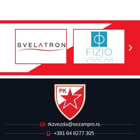
rkzvezda@sezampro.rs
+381 64 8277 305