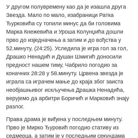
У другом полувремену као да је изашла друга
Звезда. Мало по мало, изабраници Ратка
Ђурковића су топили минус да би головима
Марка Кнежевића и Уроша Колунџића дошли
прво до изједначења а затим и до вођства у
52.минуту, (24:25). Уследила је игра гол за гол,
Драшко Ненадић и Душан Шмигић доносили
предност нашем тиму, Чабрило погодио за
коначних 28:28 у 58.минуту. Црвена звезда је
играла са играчем мање до краја због заиста
необјашњивог искључења Драшка Ненадића,
верујемо да арбитри Боричић и Марковић знају
разлог.
Права драма је виђена у последњем минуту.
Прво је Мирко Ђуровић погодио стативу из
седмерца, а затим је у последњим секундама