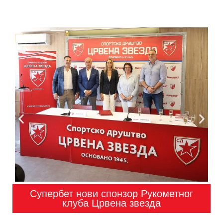
Супербет нови спонзор Рукометног
клуба Црвена звезда