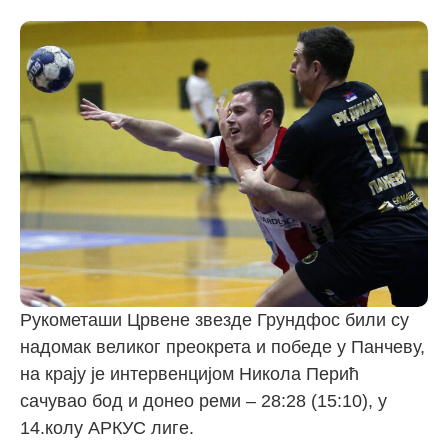
Рукометаши Црвене звезде Грундфос били су
надомак великог преокрета и победе у Панчеву,
на крају је интервенцијом Никола Перић
сачувао бод и донео реми – 28:28 (15:10), у
14.колу АРКУС лиге.