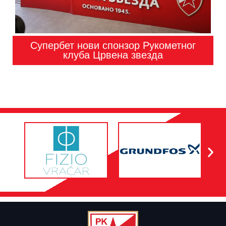
Супербет нови спонзор Рукометног
клуба Црвена звезда