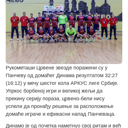
Рукометаши Црвене звезде поражени су у
Панчеву од домаћег Динама резултатом 32:27
(16:12) у мечу шестог кола АРКУС лиге Србије.
Упркос борбеној игри и великој жељи да
прекину серију пораза, црвено-бели нису
успели да пронађу решење за расположење
домаће играче и ефикасни напад Панчеваца.
Динамо је од почетка наметнуо свој ритам и већ