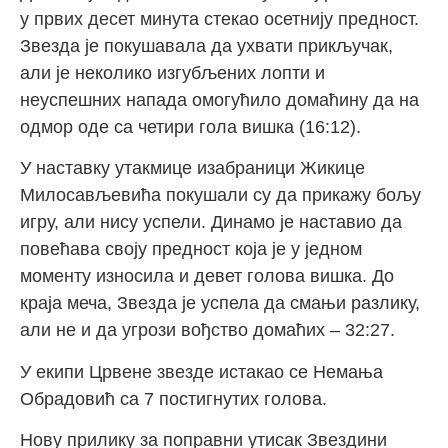
у првих десет минута стекао осетнију предност.
Звезда је покушавала да ухвати прикључак,
али је неколико изгубљених лопти и
неуспешних напада омогућило домаћину да на
одмор оде са четири гола вишка (16:12).
У наставку утакмице изабраници Жикице
Милосављевића покушали су да прикажу бољу
игру, али нису успели. Динамо је наставио да
повећава своју предност која је у једном
моменту износила и девет голова вишка. До
краја меча, Звезда је успела да смањи разлику,
али не и да угрози вођство домаћих – 32:27.
У екипи Црвене звезде истакао се Немања
Обрадовић са 7 постигнутих голова.
Нову прилику за поправни утисак Звездини