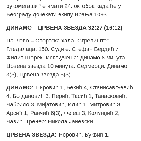
рукометаши ће имати 24. октобра када ће у
Београду дочекати екипу Врања 1093.
ДИНАМО – ЦРВЕНА ЗВЕЗДА 32:27 (16:12)
Панчево – Спортска хала „Стрелиште“.
Гледалаца: 150. Судије: Стефан Бердић и
Филип Шорек. Искључења: Динамо 8 минута,
Црвена звезда 10 минута. Седмерци: Динамо
3(3), Црвена звезда 5(3).
ДИНАМО
: Ћировић 1, Бекић 4, Станисављевић
4, Богдановић 3, Перић, Тасић 1, Танасковић,
Чабрило 3, Мијатовић, Илић 1, Митровић 3,
Арсић 1, Ранчић 6(3), Фејеш 3, Колунџић 2,
Чавић. Тренер: Никола Јаневски.
ЦРВЕНА ЗВЕЗДА
: Ћоровић, Буквић 1,