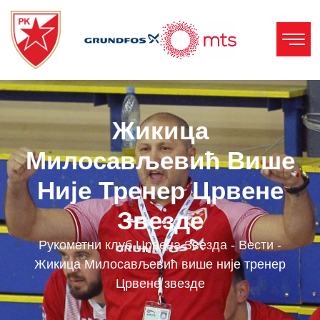
Жикица
Милосављевић Више
Није Тренер Црвене
Звезде
Рукометни клуб Црвена Звезда
-
Вести
-
Жикица Милосављевић више није тренер
Црвене звезде