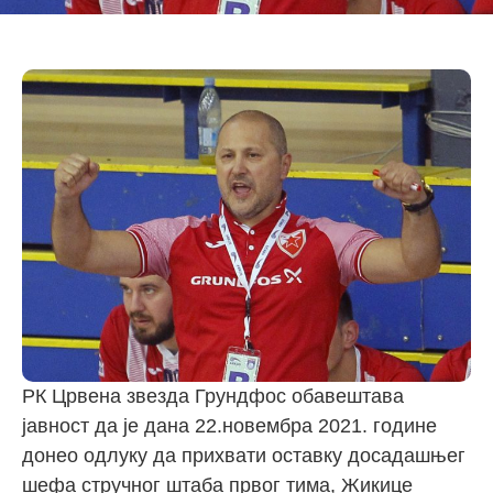
РК Црвена звезда Грундфос обавештава
јавност да је дана 22.новембра 2021. године
донео одлуку да прихвати оставку досадашњег
шефа стручног штаба првог тима, Жикице