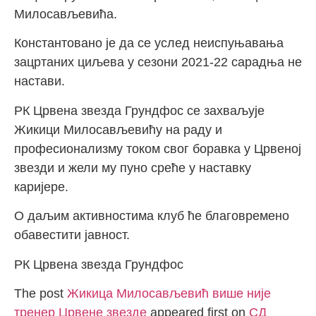
Милосављевића.
Константовано је да се услед неиспуњавања
зацртаних циљева у сезони 2021-22 сарадња не
настави.
РК Црвена звезда Грундфос се захваљује
Жикици Милосављевићу на раду и
професионализму током свог боравка у Црвеној
звезди и жели му пуно среће у наставку
каријере.
О даљим активностима клуб ће благовремено
обавестити јавност.
РК Црвена звезда Грундфос
The post
Жикица Милосављевић више није
тренер Црвене звезде
appeared first on
СД