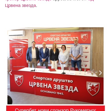
Црвена звезда
.
Супербет нови спонзор Рукометног