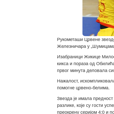
Рукометаши Црвене звезде
Железничара у „Шумицама“ 
Изабраници Жикице Милос
кикса и пораза од Обилића
првог минута деловала сиг
Нажалост, искомпликовала
помогне црвено-белима.
Звезда је имала предност 
разлике, које су гости у
преокрену серијом 4:0 и п