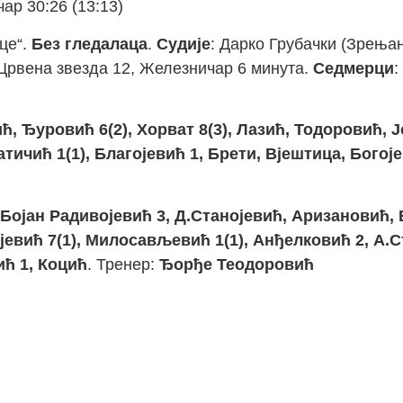
ар 30:26 (13:13)
це“.
Без гледалаца
.
Судије
: Дарко Грубачки (Зрења
 Црвена звезда 12, Железничар 6 минута.
Седмерци
:
, Ђуровић 6(2), Хорват 8(3), Лазић, Тодоровић, Јо
тичић 1(1), Благојевић 1, Брети, Вјештица, Богоје
Бојан Радивојевић 3, Д.Станојевић, Аризановић, 
евић 7(1), Милосављевић 1(1), Анђелковић 2, А.С
ић 1, Коцић
. Тренер:
Ђорђе Теодоровић