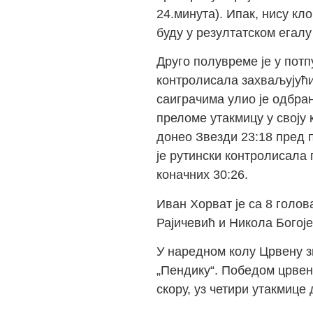
24.минута). Ипак, нису кл
буду у резултатском егалу
Друго полувреме је у потп
контролисала захваљујући
саиграчима улио је одбран
преломе утакмицу у своју к
донео Звезди 23:18 пред 
је рутински контролисала 
коначних 30:26.
Иван Хорват је са 8 голов
Рајичевић и Никола Богоје
У наредном колу Црвену зв
„Пендику“. Победом црвен
скору, уз четири утакмице