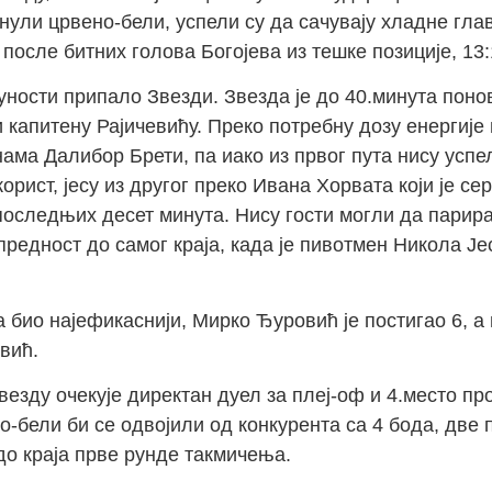
онули црвено-бели, успели су да сачувају хладне гл
 после битних голова Богојева из тешке позиције, 13:
уности припало Звезди. Звезда је до 40.минута понов
 капитену Рајичевићу. Преко потребну дозу енергије
ама Далибор Брети, па иако из првог пута нису успе
орист, јесу из другог преко Ивана Хорвата који је се
последњих десет минута. Нису гости могли да парира
предност до самог краја, када је пивотмен Никола Ј
а био најефикаснији, Мирко Ђуровић је постигао 6, а
вић.
езду очекује директан дуел за плеј-оф и 4.место пр
о-бели би се одвојили од конкурента са 4 бода, две
 до краја прве рунде такмичења.