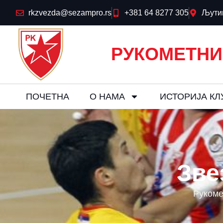
rkzvezda@sezampro.rs
+381 64 8277 305
Љутиц
РУКОМЕТНИ
ПОЧЕТНА
О НАМА
ИСТОРИЈА КЛ
Зве
Рукоме