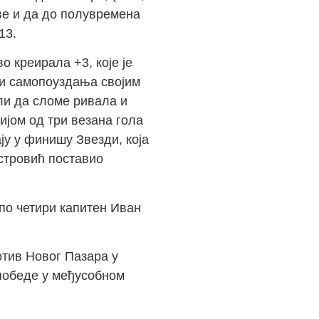
аве и да до полувремена
13.
о креирала +3, које је
 и самопоуздања својим
ли да сломе ривала и
ријом од три везана гола
ју у финишу Звезди, која
естровић поставио
 по четири капитен Иван
отив Новог Пазара у
 победе у међусобном