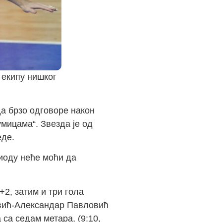
 екипу нишког
а брзо одговоре након
умицама“. Звезда је од
еде.
иоду неће моћи да
+2, затим и три гола
јевић-Александар Павловић
 са седам метара, (9:10,