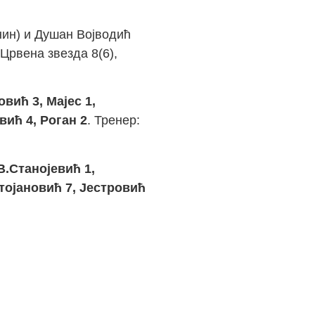
нин) и Душан Војводић
 Црвена звезда 8(6),
вић 3, Мајес 1,
вић 4, Роган 2
. Тренер:
В.Станојевић 1,
тојановић 7, Јестровић