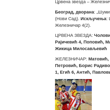
Црвена звезда – Железнич
Београд, дворана
: „Шуми
(Нови Сад).
Искључења
:
Железничар 4(2).
ЦРВЕНА ЗВЕЗДА:
Чоловић
Рајичевић 4, Поповић, Ма
Жикица Милосављевић
ЖЕЛЕЗНИЧАР:
Матовић, 
Петровић, Борис Радивој
1, Егић 6, Антић, Павлов