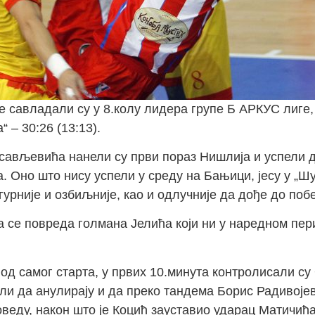
 савладали су у 8.колу лидера групе Б АРКУС лиге,
– 30:26 (13:13).
ављевића нанели су први пораз Нишлија и успели д
. Оно што нису успели у среду на Бањици, јесу у „Ш
урније и озбиљније, као и одлучније да дође до поб
 се повреда голмана Јелића који ни у наредном пер
од самог старта, у првих 10.минута контролисали су 
спели да анулирају и да преко тандема Борис Радиво
оведу, након што је Коцић зауставио ударац Матичића