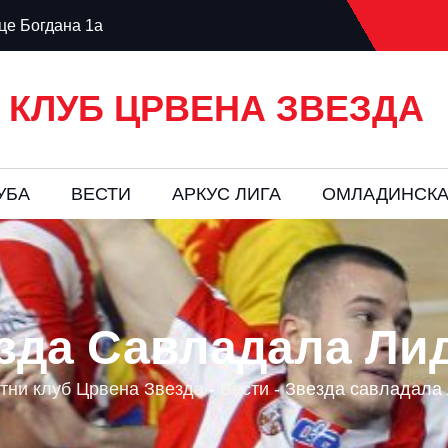
е Богдана 1а
 КЛУБ ЦРВЕНА ЗВЕЗДА
УБА
ВЕСТИ
AРКУС ЛИГА
ОМЛАДИНСКА
зда Савладала Ли
тни клуб Црвена Звезда
-
Вести
-
Звезда савладала