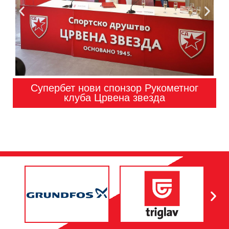
Супербет нови спонзор Рукометног
клуба Црвена звезда