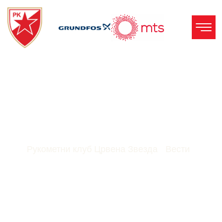
Звездина Деца
Освојила Лигу Млађих
Категорија
Рукометни клуб Црвена Звезда
-
Вести
-
Звездина деца освојила Лигу Млађих
категорија