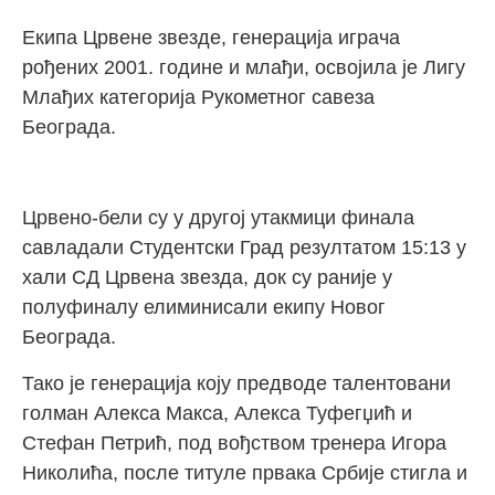
Екипа Црвене звезде, генерација играча
рођених 2001. године и млађи, освојила је Лигу
Млађих категорија Рукометног савеза
Београда.
Црвено-бели су у другој утакмици финала
савладали Студентски Град резултатом 15:13 у
хали СД Црвена звезда, док су раније у
полуфиналу елиминисали екипу Новог
Београда.
Тако је генерација коју предводе талентовани
голман Алекса Макса, Алекса Туфегџић и
Стефан Петрић, под вођством тренера Игора
Николића, после титуле првака Србије стигла и