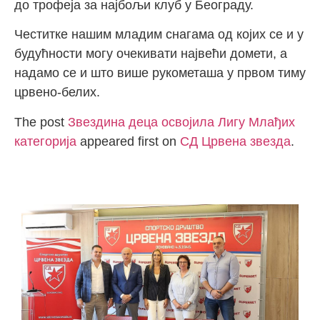
до трофеја за најбољи клуб у Београду.
Честитке нашим младим снагама од којих се и у
будућности могу очекивати највећи домети, а
надамо се и што више рукометаша у првом тиму
црвено-белих.
The post
Звездина деца освојила Лигу Млађих
категорија
appeared first on
СД Црвена звезда
.