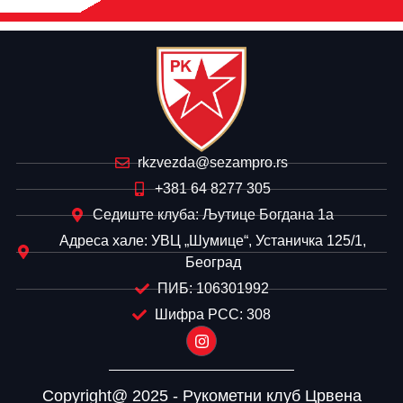
rkzvezda@sezampro.rs
+381 64 8277 305
Седиште клуба: Љутице Богдана 1а
Адреса хале: УВЦ „Шумице“, Устаничка 125/1,
Београд
ПИБ: 106301992
Шифра РСС: 308
Copyright@ 2025 - Рукометни клуб Црвена