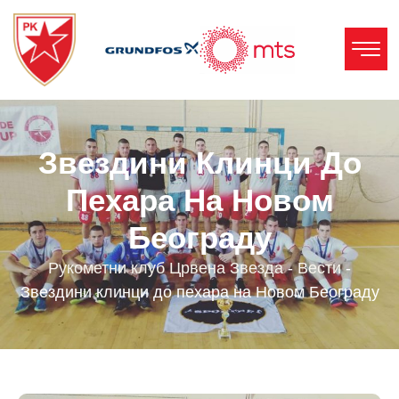
Звездини Клинци До
Пехара На Новом
Београду
Рукометни клуб Црвена Звезда
-
Вести
-
Звездини клинци до пехара на Новом Београду