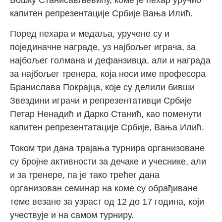
капитен репрезентације Србије Вања Илић.
Поред пехара и медаља, уручене су и
појединачне награде, уз најбољег играча, за
најбољег голмана и дефанзивца, али и награда
за најбољег тренера, која носи име професора
Бранислава Покрајца, које су делили бивши
Звездини играчи и репрезентативци Србије
Петар Ненадић и Дарко Станић, као поменути
капитен репрезентатације Србије, Вања Илић.
Током три дана трајања турнира организоване
су бројне активности за дечаке и учеснике, али
и за тренере, па је тако трећег дана
организован семинар на коме су обрађиване
теме везане за узраст од 12 до 17 година, који
учествује и на самом турниру.