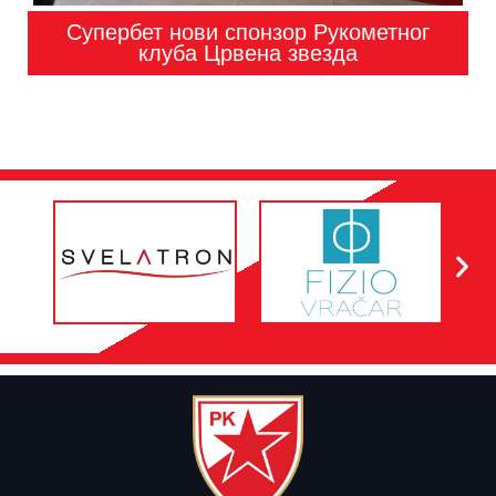
Супербет нови спонзор Рукометног
клуба Црвена звезда