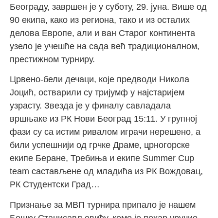
Београду, завршен је у суботу, 29. јуна. Више од
90 екипа, како из региона, тако и из осталих
делова Европе, али и ван Старог континента
узело је учешће на сада већ традиционалном,
престижном турниру.
Црвено-бели дечаци, које предводи Никола
Јоцић, остварили су тријумф у најстаријем
узрасту. Звезда је у финалу савладала
вршњаке из РК Нови Београд 15:11. У групној
фази су са истим ривалом играчи нерешено, а
били успешнији од грчке Драме, црногорске
екипе Беране, Требиња и екипе Summer Cup
team састављене од младића из РК Вождовац,
РК Студентски Град…
Признање за МВП турнира припало је нашем
Бошку Станисављевићу, коме је пехар уручио