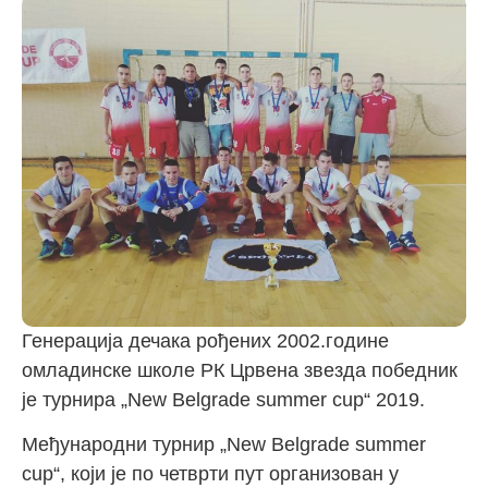
Генерација дечака рођених 2002.године
омладинске школе РК Црвена звезда победник
је турнира „New Belgrade summer cup“ 2019.
Међународни турнир „New Belgrade summer
cup“, који је по четврти пут организован у