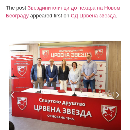
The post
Звездини клинци до пехара на Новом
Београду
appeared first on
СД Црвена звезда
.