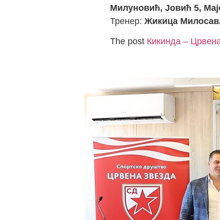
Милуновић, Јовић 5, Мај
Тренер:
Жикица Милоса
The post
Кикинда – Црвена