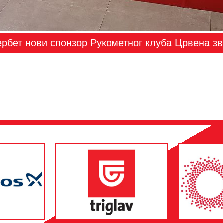
рбет нови спонзор Рукометног клуба Црвена з