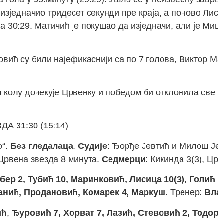
изједначио тридесет секунди пре краја, а поново Ли
а 30:29. Матичић је покушао да изједначи, али је М
ић су били најефикаснији са по 7 голова, Виктор Ма
 колу дочекује Црвенку и победом би отклонила све
А 31:30 (15:14)
о“.
Без гледалаца
.
Судије
: Ђорђе Јевтић и Милош Је
 Црвена звезда 8 минута.
Седмерци
: Кикинда 3(3), Ц
бер 2, Тубић 10, Маринковић, Лисица 10(3), Голић
анић, Продановић, Комарек 4, Маркуш.
Тренер:
Вл
ић
,
Ђуровић 7, Хорват 7, Лазић, Стевовић 2, Тодо