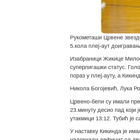
Рукометаши Црвене звезде
5.кола плеј-аут доигравања
Изабраници Жикице Милос
суперлигашки статус. Гол
пораз у плеј-ауту, а Кики
Никола Богојевић, Лука Ро
Црвено-бели су имали пре
23.минуту десио пад који 
утакмици 13:12. Тубић је 
У наставку Кикинда је има
надокнади дефицит од два 