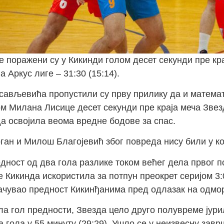
 поражени су у Кикинди голом десет секунди пре кра
 Аркус лиге – 31:30 (15:14).
ављевића пропустили су прву прилику да и матема
ом Милана Лисице десет секунди пре краја меча Звез
нда освојила веома вредне бодове за спас.
ган и Милош Благојевић због повреда нису били у ко
дност од два гола разлике током већег дела првог п
је Кикинда искористила за потпун преокрет серијом 3:
сачувао предност Кикинђанима пред одлазак на одмор
ла гол предности, Звезда цело друго полувреме јури
гола у 55.минуту (29:29). Ушло се у неизвесну завр