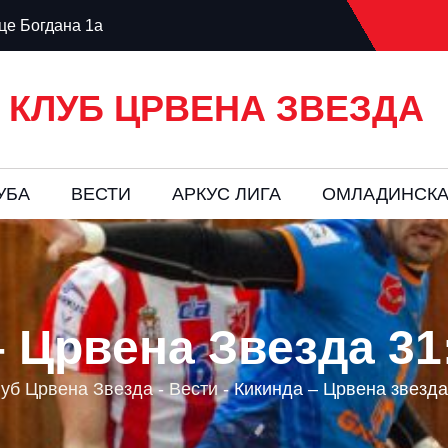
е Богдана 1а
 КЛУБ ЦРВЕНА ЗВЕЗДА
УБА
ВЕСТИ
AРКУС ЛИГА
ОМЛАДИНСКА
 Црвена Звезда 31:
луб Црвена Звезда
-
Вести
-
Кикинда – Црвена звезда 