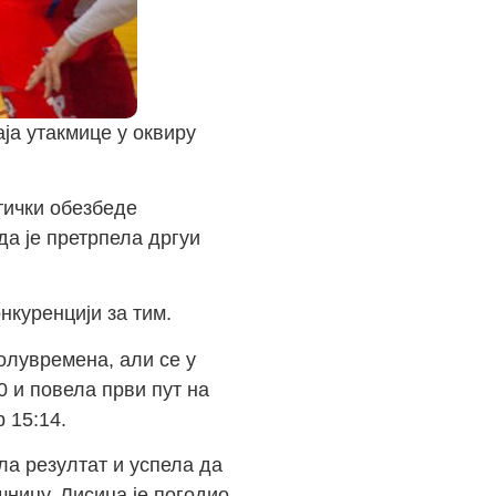
ја утакмице у оквиру
тички обезбеде
да је претрпела дргуи
нкуренцији за тим.
олувремена, али се у
0 и повела први пут на
 15:14.
ла резултат и успела да
шницу, Лисица је погодио