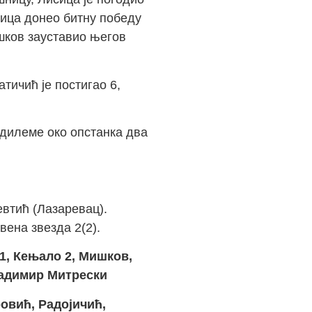
сица донео битну победу
ишков зауставио његов
тичић је постигао 6,
 дилеме око опстанка два
втић (Лазаревац).
рвена звезда 2(2).
 1, Кењало 2, Мишков,
адимир Митреск
и
ровић, Радојичић,