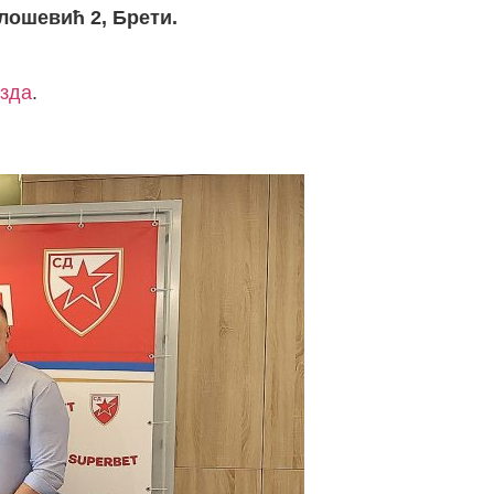
илошевић 2, Брети.
зда
.