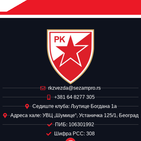
rkzvezda@sezampro.rs
+381 64 8277 305
Седиште клуба: Љутице Богдана 1а
Адреса хале: УВЦ „Шумице“, Устаничка 125/1, Београд
ПИБ: 106301992
Шифра РСС: 308