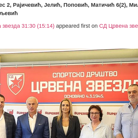
ес 2, Рајичевић, Јелић, Поповић, Матичић 6(2), М
вљевић
 звезда 31:30 (15:14)
appeared first on
СД Црвена зве