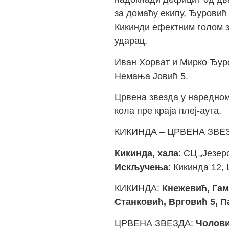
за домаћу екипу, Ђуровић 
Кикинди ефектним голом з
ударац.
Иван Хорват и Мирко Ђуров
Немања Јовић 5.
Црвена звезда у наредном
кола пре краја плеј-аута.
КИКИНДА – ЦРВЕНА ЗВЕЗД
Кикинда, хала
: СЦ „Језер
Искључења
: Кикинда 12,
КИКИНДА:
Кнежевић, Гам
Станковић, Врговић 5, П
ЦРВЕНА ЗВЕЗДА:
Чолов