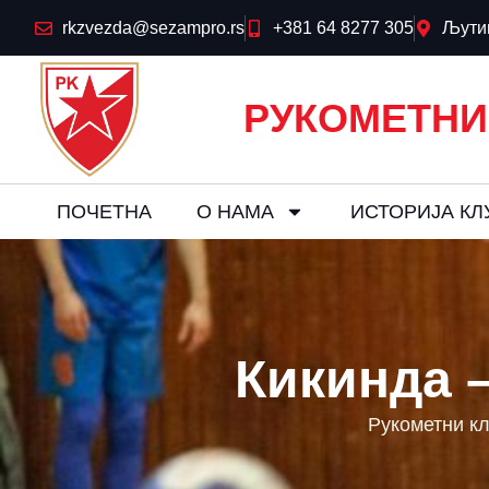
rkzvezda@sezampro.rs
+381 64 8277 305
Љутиц
РУКОМЕТНИ
ПОЧЕТНА
О НАМА
ИСТОРИЈА КЛ
Кикинда –
Рукометни к