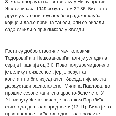
3. кола плеј-аута на гостовању у Нишу против
Железничара 1949 резултатом 32:36. Био је то
други узастопни неуспех београдског клуба,
који је и даље први на табели, али се ривали
сада озбиљно приближавају Звезди.
Гости су добро отворили меч головима
Тодоровића и Нешовановића, али је уследила
серија Нишлија од 3:0. Прво полувреме донело
је велику неизвесност, јер је резултат
константно био изједначен. Звезда није могла
да заустави расположеног Милана Павлова, до
прошле сезоне капитена црвено-беле чете. У
21. минуту Железничар је поготком Поробића
стигао до два гола предности (13:11). Била је то
прва предност већа од једног гола разлике