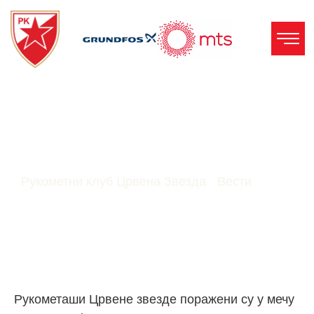
Нови Неуспех Црвено-
Белих
Рукометни клуб Црвена Звезда
-
Вести
-
Нови
неуспех црвено-белих
Рукометаши Црвене звезде поражени су у мечу