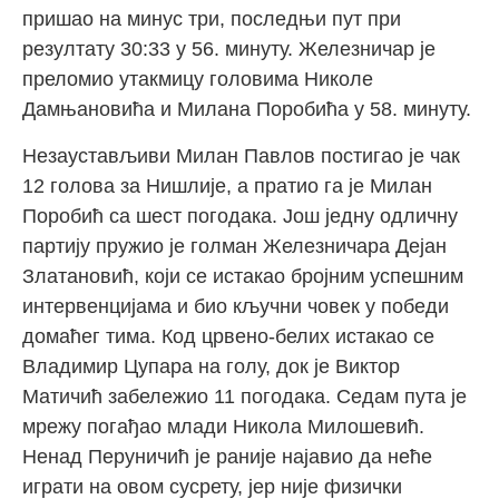
пришао на минус три, последњи пут при
резултату 30:33 у 56. минуту. Железничар је
преломио утакмицу головима Николе
Дамњановића и Милана Поробића у 58. минуту.
Незаустављиви Милан Павлов постигао је чак
12 голова за Нишлије, а пратио га је Милан
Поробић са шест погодака. Још једну одличну
партију пружио је голман Железничара Дејан
Златановић, који се истакао бројним успешним
интервенцијама и био кључни човек у победи
домаћег тима. Код црвено-белих истакао се
Владимир Цупара на голу, док је Виктор
Матичић забележио 11 погодака. Седам пута је
мрежу погађао млади Никола Милошевић.
Ненад Перуничић је раније најавио да неће
играти на овом сусрету, јер није физички