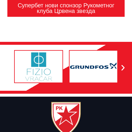
Супербет нови спонзор Рукометног
клуба Црвена звезда