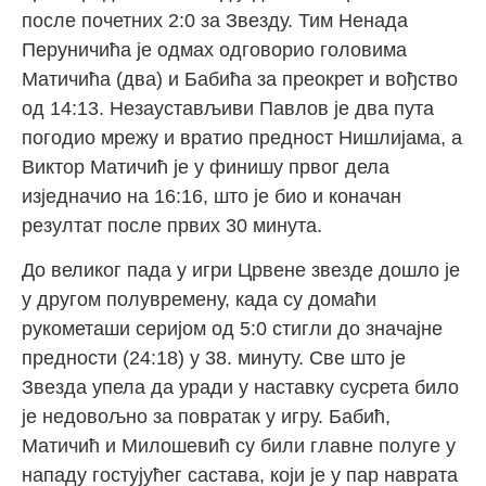
после почетних 2:0 за Звезду. Тим Ненада
Перуничића је одмах одговорио головима
Матичића (два) и Бабића за преокрет и вођство
од 14:13. Незаустављиви Павлов је два пута
погодио мрежу и вратио предност Нишлијама, а
Виктор Матичић је у финишу првог дела
изједначио на 16:16, што је био и коначан
резултат после првих 30 минута.
До великог пада у игри Црвене звезде дошло је
у другом полувремену, када су домаћи
рукометаши серијом од 5:0 стигли до значајне
предности (24:18) у 38. минуту. Све што је
Звезда упела да уради у наставку сусрета било
је недовољно за повратак у игру. Бабић,
Матичић и Милошевић су били главне полуге у
нападу гостујућег састава, који је у пар наврата