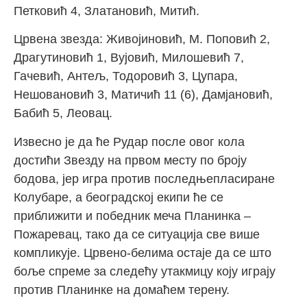
Петковић 4, Златановић, Митић.
Црвена звезда: Живојиновић, М. Поповић 2,
Драгутиновић 1, Вујовић, Милошевић 7,
Гачевић, Антељ, Тодоровић 3, Цупара,
Нешовановић 3, Матичић 11 (6), Дамјановић,
Бабић 5, Леовац.
Извесно је да ће Рудар после овог кола
достићи Звезду на првом месту по броју
бодова, јер игра против последњепласиране
Колубаре, а београдској екипи ће се
приближити и победник меча Планинка –
Пожаревац, тако да се ситуација све више
компликује. Црвено-белима остаје да се што
боље спреме за следећу утакмицу коју играју
против Планинке на домаћем терену.