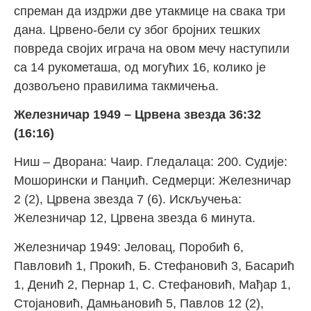
спреман да издржи две утакмице на свака три
дана. Црвено-бели су због бројних тешких
повреда својих играча на овом мечу наступили
са 14 рукометаша, од могућих 16, колико је
дозвољено правилима такмичења.
Железничар 1949 – Црвена звезда 36:32
(16:16)
Ниш – Дворана: Чаир. Гледалаца: 200. Судије:
Мошорински и Панџић. Седмерци: Железничар
2 (2), Црвена звезда 7 (6). Искључења:
Железничар 12, Црвена звезда 6 минута.
Железничар 1949: Јеловац, Поробић 6,
Павловић 1, Прокић, Б. Стефановић 3, Басарић
1, Денић 2, Пернар 1, С. Стефановић, Мађар 1,
Стојановић, Дамњановић 5, Павлов 12 (2),