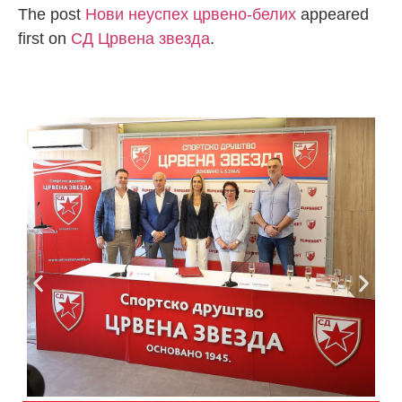
The post
Нови неуспех црвено-белих
appeared
first on
СД Црвена звезда
.