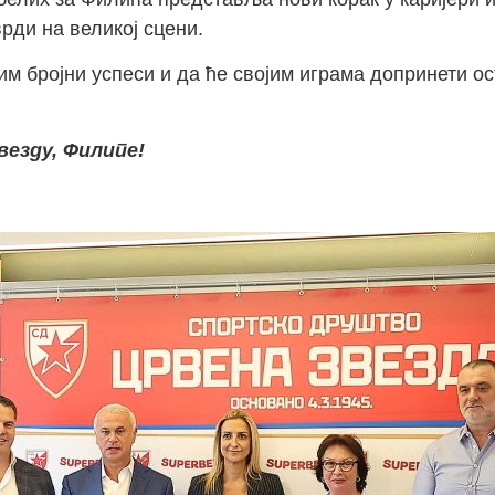
рди на великој сцени.
им бројни успеси и да ће својим играма допринети о
везду, Филипе!