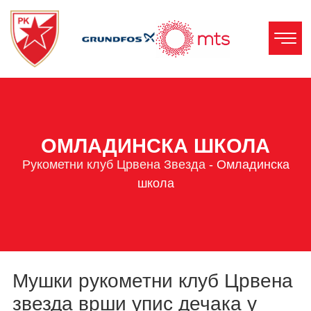
ОМЛАДИНСКА ШКОЛА
Рукометни клуб Црвена Звезда
-
Омладинска
школа
Мушки рукометни клуб Црвена
звезда врши упис дечака у