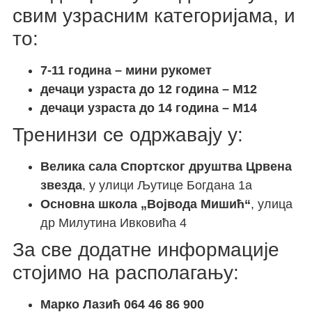
свим узрасним категоријама, и
то:
7-11 година – мини рукомет
дечаци узраста до 12 година – М12
дечаци узраста до 14 година – М14
Тренинзи се одржавају у:
Велика сала Спортског друштва Црвена
звезда
, у улици Љутице Богдана 1а
Основна школа „Војвода Мишић“
, улица
др Милутина Ивковића 4
За све додатне информације
стојимо на располагању:
Марко Лазић 064 46 86 900