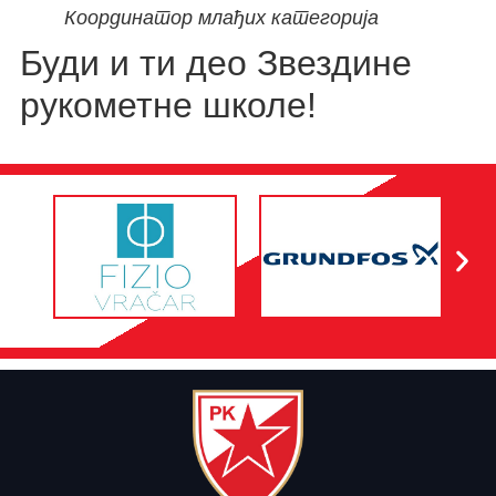
Координатор млађих категорија
Буди и ти део Звездине
рукометне школе!