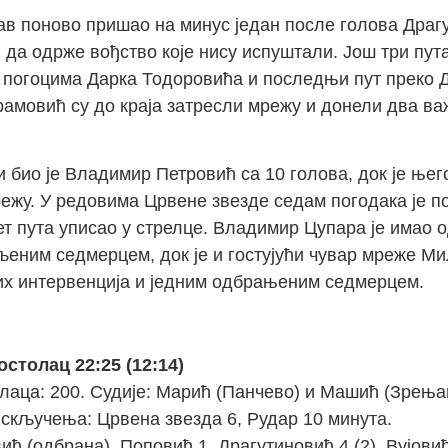
тав поново пришао на минус један после голова Драг
 да одрже вођство које нису испуштали. Још три пут
а погоцима Дарка Тодоровића и последњи пут преко Д
рамовић су до краја затресли мрежу и донели два ва
и био је Владимир Петровић са 10 голова, док је ње
режу. У редовима Црвене звезде седам погодака је п
т пута уписао у стрелце. Владимир Цупара је имао о
љеним седмерцем, док је и гостујући чувар мреже М
их интервенција и једним одбрањеним седмерцем.
столац 22:25 (12:14)
лаца: 200. Судије: Марић (Панчево) и Машић (Зрењ
. Искључења: Црвена звезда 6, Рудар 10 минута.
ћ (одбрана), Поповић 1, Драгутиновић 4 (2), Вујови