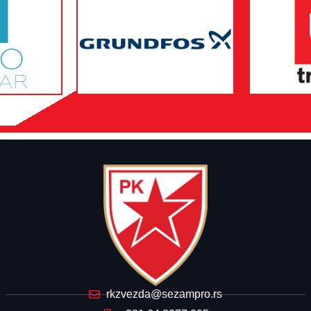
rkzvezda@sezampro.rs