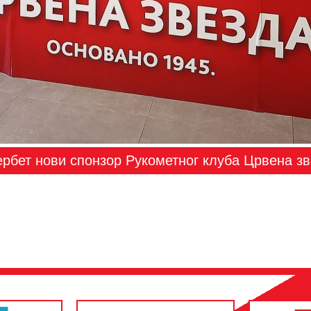
рбет нови спонзор Рукометног клуба Црвена з