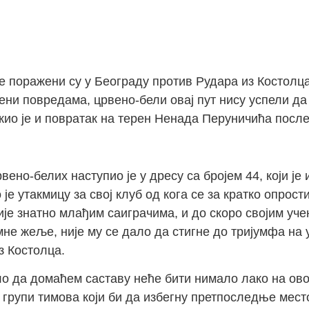
 поражени су у Београду против Рудара из Костолца
ени повредама, црвено-бели овај пут нису успели да 
ио је и повратак на терен Ненада Перуничића после
ено-белих наступио је у дресу са бројем 44, који је 
је утакмицу за свој клуб од кога се за кратко опрост
ије знатно млађим саиграчима, и до скоро својим уч
мне жеље, није му се дало да стигне до тријумфа на
з Костолца.
о да домаћем саставу неће бити нимало лако на овом 
 групи тимова који би да избегну претпоследње место