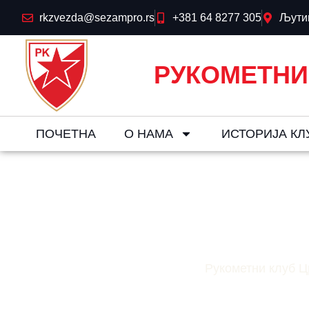
rkzvezda@sezampro.rs
+381 64 8277 305
Љутиц
РУКОМЕТНИ
ПОЧЕТНА
О НАМА
ИСТОРИЈА КЛ
Пораз Звезде 
Рукометни клуб Ц