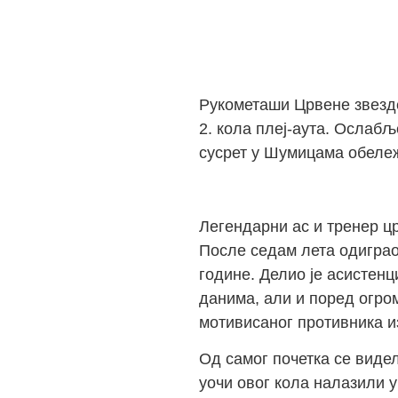
Рукометаши Црвене звезде
2. кола плеј-аута. Ослабљ
сусрет у Шумицама обележ
Легендарни ас и тренер црв
После седам лета одиграо 
године. Делио је асистенц
данима, али и поред огро
мотивисаног противника и
Од самог почетка се видел
уочи овог кола налазили у