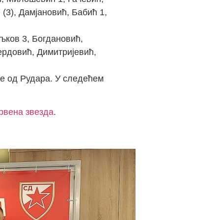
(3), Дамјановић, Бабић 1,
љков 3, Богдановић,
Мердовић, Димитријевић,
ше од Рудара. У следећем
рвена звезда
.