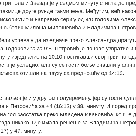
 три гола и Звезда је у седмом минуту стигла до пре
утакмице друге рунде такмичења. Међутим, већ након
 искористио и направио серију од 4:0 головима Алек
но-белих Милоша Милошевића и Владимира Петрови
бели успевају да изједначе преко Александра Драгути
 Тодоровића за 9:8. Петровић је поново узвратио и 
уту изједначио на 10:10 постигавши свој први погод
сти је уследио, али су се гости боље снашли у фини
ељкова отишли на паузу са предношћу од 14:12.
стављен је и у другом полувремену, јер су гости ду
 и Петровића за +4 (16:12) у 38. минуту. И поред п
на гол заостатка преко Младена Ивановића, који је 
везда никако није имала решење за Владимира Петров
17) у 47. минуту.