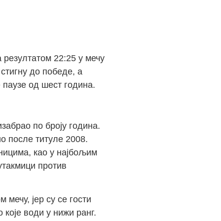
 резултатом 22:25 у мечу
стигну до победе, а
 паузе од шест година.
изабрао по броју година.
ио после титуле 2008.
еницима, као у најбољим
 утакмици против
мечу, јер су се гости
 које води у нижи ранг.