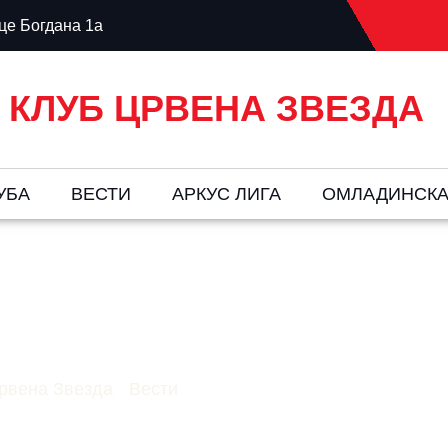
е Богдана 1а
 КЛУБ ЦРВЕНА ЗВЕЗДА
УБА
ВЕСТИ
AРКУС ЛИГА
ОМЛАДИНСКА
На Перуновом Пов
рвена Звезда
-
Вести
-
Пораз Звезде на Перуновом 