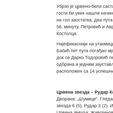
Убрзо је црвено-бели сас
гости би увек нашли начин
на гол заостатка, два пут
56. минуту. Петровић и Ав
Костолца.
Најефикаснији на утакмиц
Бабић пет пута погађао м
док се Дарко Тодоровић пе
одбрана и једним заустав
расположен са 14 успешн
Црвена звезда – Рудар Ко
Дворана: „Шумице“. Гледа
звезда 6 (5), Рудар 3 (2)
Црвена звезда: Живојинови