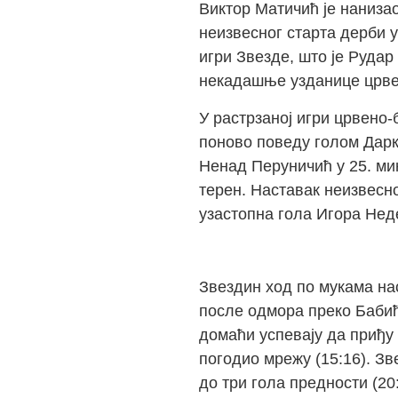
Виктор Матичић је нанизао
неизвесног старта дерби 
игри Звезде, што је Рудар
некадашње узданице црве
У растрзаној игри црвено-
поново поведу голом Дарка
Ненад Перуничић у 25. мин
терен. Наставак неизвесно
узастопна гола Игора Нед
Звездин ход по мукама на
после одмора преко Бабића
домаћи успевају да приђу 
погодио мрежу (15:16). З
до три гола предности (20: