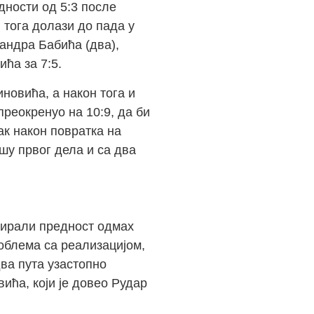
дности од 5:3 после
 тога долази до пада у
сандра Бабића (два),
ћа за 7:5.
новића, а након тога и
преокренуо на 10:9, да би
ак након повратка на
шу првог дела и са два
плирали предност одмах
роблема са реализацијом,
два пута узастопно
ића, који је довео Рудар