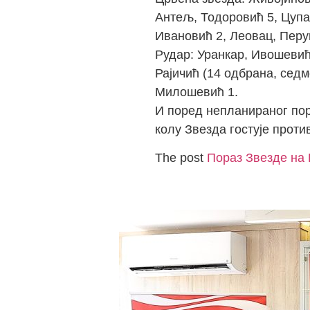
Антељ, Тодоровић 5, Цупа
Ивановић 2, Леовац, Перу
Рудар: Уранкар, Ивошевић
Рајичић (14 одбрана, седм
Милошевић 1.
И поред непланираног пор
колу Звезда гостује прот
The post
Пораз Звезде на