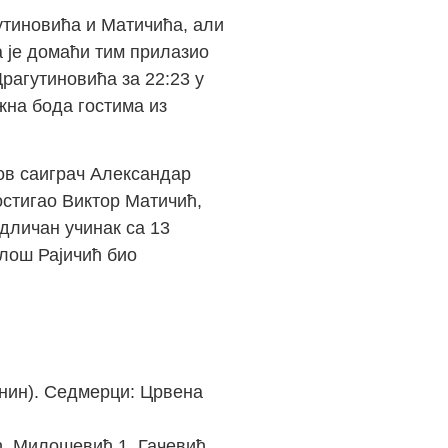
утиновића и Матичића, али
а је домаћи тим прилазио
рагутиновића за 22:23 у
жна бода гостима из
гов саиграч Александар
остигао Виктор Матичић,
дличан учинак са 13
илош Рајичић био
анин). Седмерци: Црвена
ћ, Милошевић 1, Гачевић,