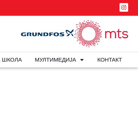
 ШКОЛА
МУЛТИМЕДИЈА
КОНТАКТ
ратничком Мечу
повратничком мечу