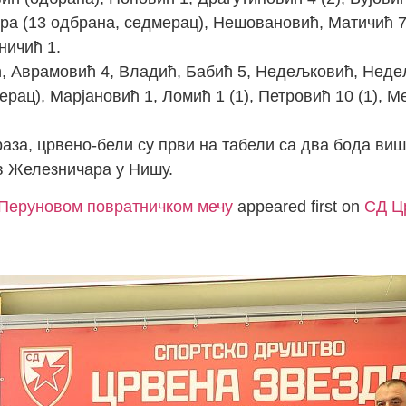
ра (13 одбрана, седмерац), Нешовановић, Матичић 7 
ничић 1.
, Аврамовић 4, Владић, Бабић 5, Недељковић, Неде
ерац), Марјановић 1, Ломић 1 (1), Петровић 10 (1), 
аза, црвено-бели су први на табели са два бода ви
ив Железничара у Нишу.
 Перуновом повратничком мечу
appeared first on
СД Ц