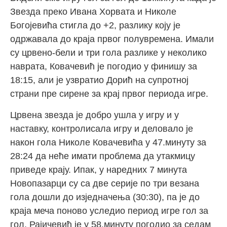
Звезда преко Ивана Хорвата и Николе
Богојевића стигла до +2, разлику коју је
одржавала до краја првог полувремена. Имали
су црвено-бели и три гола разлике у неколико
наврата, Ковачевић је погодио у финишу за
18:15, али је узвратио Дорић на супротној
страни пре сирене за крај првог периода игре.
Црвена звезда је добро ушла у игру и у
наставку, контролисала игру и деловало је
након гола Николе Ковачевића у 47.минуту за
28:24 да неће имати проблема да утакмицу
приведе крају. Ипак, у наредних 7 минута
Новопазарци су са две серије по три везана
гола дошли до изједначења (30:30), па је до
краја меча поново уследио период игре гол за
гол. Рајичевић је у 58.минуту погодио за седам