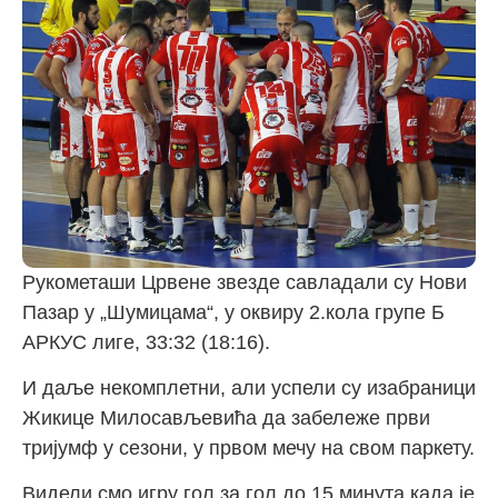
Рукометаши Црвене звезде савладали су Нови
Пазар у „Шумицама“, у оквиру 2.кола групе Б
АРКУС лиге, 33:32 (18:16).
И даље некомплетни, али успели су изабраници
Жикице Милосављевића да забележе први
тријумф у сезони, у првом мечу на свом паркету.
Видели смо игру гол за гол до 15.минута када је