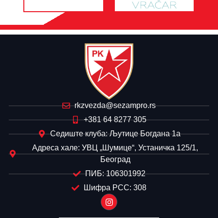
rkzvezda@sezampro.rs
+381 64 8277 305
Седиште клуба: Љутице Богдана 1а
Адреса хале: УВЦ „Шумице“, Устаничка 125/1,
Београд
ПИБ: 106301992
Шифра РСС: 308