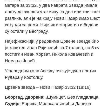
метара за 33:32, у два наврата Звезда имала
лопту да заврши утакмицу са два или три гола
разлике, али је на крају Нови Пазар имао шест
секунди за реми. Није их искористио и бодови
су остали у Београду.
Најефикаснији у редовима Црвене звезде био
је капитен Иван Рајичевић са 7 голова, по 5 су
постигли Иван Хорват, Никола Ковачевић и
Немања Јовић.
У наредном колу Звезду очекује дуел против
Рудара у Костолцу.
Црвена звезда – Нови Пазар 33:32 (18:16)
Беоргад, дворана
: „Шумице“.
Без гледалаца
.
Судије
: Бориша Милосављевић и Данијел