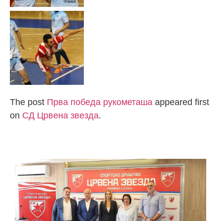
The post
Прва победа рукометаша
appeared first
on
СД Црвена звезда
.