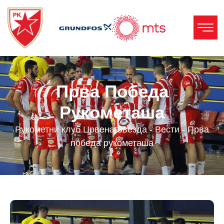
Прва Победа
Рукометаша
Рукометни клуб Црвена Звезда
-
Вести
-
Прва
победа рукометаша