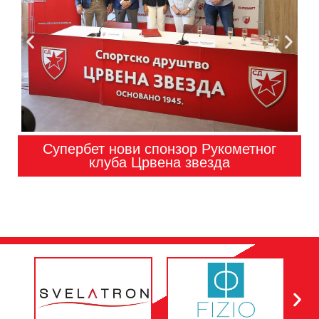
Супербет нови спонзор Рукометног
клуба Црвена звезда