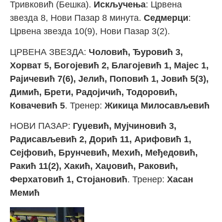
Тривковић (Бешка).
Искључења
: Црвена
звезда 8, Нови Пазар 8 минута.
Седмерци
:
Црвена звезда 10(9), Нови Пазар 3(2).
ЦРВЕНА ЗВЕЗДА:
Чоловић, Ђуровић 3,
Хорват 5, Богојевић 2, Благојевић 1, Мајес 1,
Рајичевић 7(6), Јелић, Поповић 1, Јовић 5(3),
Димић, Брети, Радојичић, Тодоровић,
Ковачевић 5
. Тренер:
Жикица Милосављевић
НОВИ ПАЗАР:
Гуџевић, Мујчиновић 3,
Радисављевић 2, Дорић 11, Арифовић 1,
Сејфовић, Брунчевић, Мехић, Међедовић,
Ракић 11(2), Хакић, Хаџовић, Раковић,
Ферхатовић 1, Стојановић
. Тренер:
Хасан
Мемић