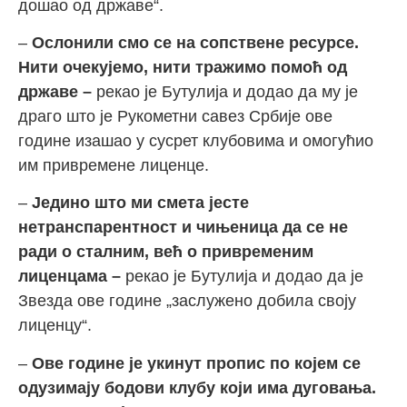
дошао од државе“.
–
Ослонили смо се на сопствене ресурсе.
Нити очекујемо, нити тражимо помоћ од
државе –
рекао је Бутулија и додао да му је
драго што је Рукометни савез Србије ове
године изашао у сусрет клубовима и омогућио
им привремене лиценце.
–
Једино што ми смета јесте
нетранспарентност и чињеница да се не
ради о сталним, већ о привременим
лиценцама –
рекао је Бутулија и додао да је
Звезда ове године „заслужено добила своју
лиценцу“.
–
Ове године је укинут пропис по којем се
одузимају бодови клубу који има дуговања.