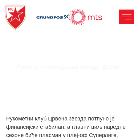
Стабилан Смо Клуб!
Рукометни клуб Црвена Звезда
-
Вести
-
Стабилан смо клуб!
Рукометни клуб Црвена звезда потпуно је
финансијски стабилан, а главни циљ наредне
сезоне биће пласман у плеј-оф Суперлиге,