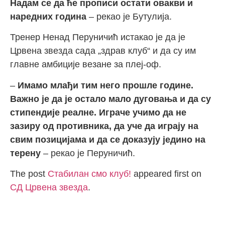
Надам се да ће прописи остати овакви и
наредних година
– рекао је Бутулија.
Тренер Ненад Перуничић истакао је да је
Црвена звезда сада „здрав клуб“ и да су им
главне амбиције везане за плеј-оф.
–
Имамо млађи тим него прошле године.
Важно је да је остало мало дуговања и да су
стипендије реалне. Играче учимо да не
зазиру од противника, да уче да играју на
свим позицијама и да се доказују једино на
терену
– рекао је Перуничић.
The post
Стабилан смо клуб!
appeared first on
СД Црвена звезда
.