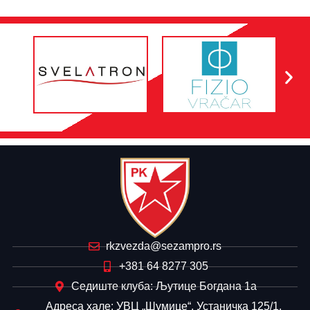
rkzvezda@sezampro.rs
+381 64 8277 305
Седиште клуба: Љутице Богдана 1а
Адреса хале: УВЦ „Шумице“, Устаничка 125/1,