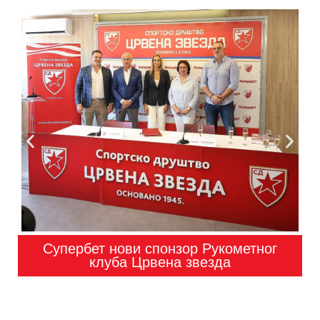
Супербет нови спонзор Рукометног
клуба Црвена звезда