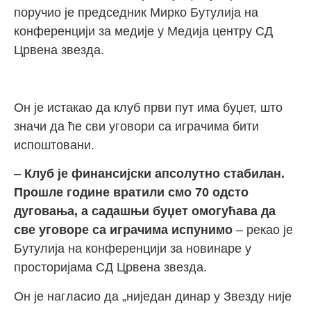
поручио је председник Мирко Бутулија на
конференцији за медије у Медија центру СД
Црвена звезда.
Он је истакао да клуб први пут има буџет, што
значи да ће сви уговори са играчима бити
испоштовани.
–
Клуб је финансијски апсолутно стабилан.
Прошле године вратили смо 70 одсто
дуговања, а садашњи буџет омогућава да
све уговоре са играчима испунимо
– рекао је
Бутулија на конференцији за новинаре у
просторијама СД Црвена звезда.
Он је нагласио да „ниједан динар у Звезду није