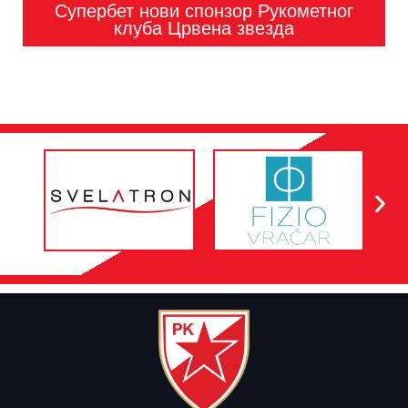
Супербет нови спонзор Рукометног
клуба Црвена звезда