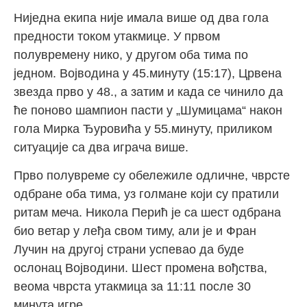
Ниједна екипа није имала више од два гола
предности током утакмице. У првом
полувремену нико, у другом оба тима по
једном. Војводина у 45.минуту (15:17), Црвена
звезда прво у 48., а затим и када се чинило да
ће поново шампион пасти у „Шумицама“ након
гола Мирка Ђуровића у 55.минуту, приликом
ситуације са два играча више.
Прво полувреме су обележиле одличне, чврсте
одбране оба тима, уз голмане који су пратили
ритам меча. Никола Перић је са шест одбрана
био ветар у леђа свом тиму, али је и Фран
Лучин на другој страни успевао да буде
ослонац Војводини. Шест промена вођства,
веома чврста утакмица за 11:11 после 30
минута игре.