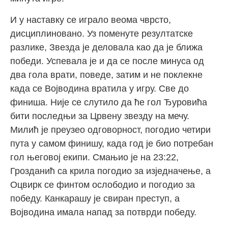
И у наставку се играло веома чврсто,
дисциплиновано. Уз поменуте резултатске
разлике, Звезда је деловала као да је ближа
победи. Успевала је и да се после минуса од
два гола врати, поведе, затим и не поклекне
када се Војводина вратила у игру. Све до
финиша. Није се слутило да ће гол Ђуровића
бити последњи за Црвену звезду на мечу.
Милић је преузео одговорност, погодио четири
пута у самом финишу, када год је био потребан
гол његовој екипи. Смањио је на 23:22,
Грозданић са крила погодио за изједначење, а
Оцвирк се финтом ослободио и погодио за
победу. Канкарашу је свиран преступ, а
Војводина имала напад за потврди победу.