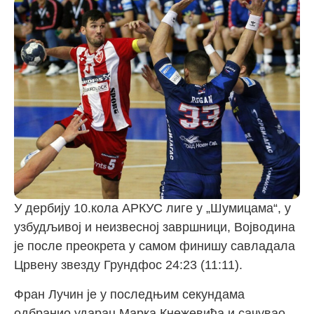
У дербију 10.кола АРКУС лиге у „Шумицама“, у
узбудљивој и неизвесној завршници, Војводина
је после преокрета у самом финишу савладала
Црвену звезду Грундфос 24:23 (11:11).
Фран Лучин је у последњим секундама
одбранио ударац Марка Кнежевића и сачувао