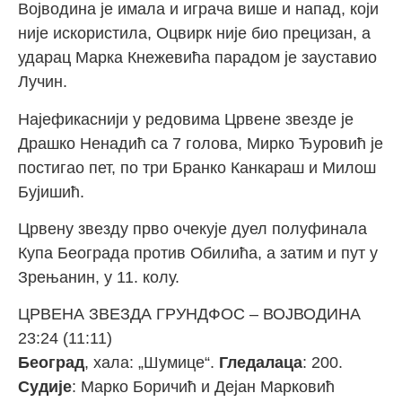
Војводина је имала и играча више и напад, који
није искористила, Оцвирк није био прецизан, а
ударац Марка Кнежевића парадом је зауставио
Лучин.
Најефикаснији у редовима Црвене звезде је
Драшко Ненадић са 7 голова, Мирко Ђуровић је
постигао пет, по три Бранко Канкараш и Милош
Бујишић.
Црвену звезду прво очекује дуел полуфинала
Купа Београда против Обилића, а затим и пут у
Зрењанин, у 11. колу.
ЦРВЕНА ЗВЕЗДА ГРУНДФОС – ВОЈВОДИНА
23:24 (11:11)
Београд
, хала: „Шумице“.
Гледалаца
: 200.
Судије
: Марко Боричић и Дејан Марковић