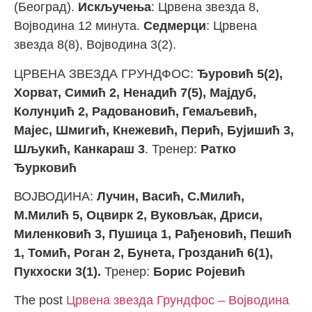
(Београд).
Искључења
: Црвена звезда 8,
Војводина 12 минута.
Седмерци
: Црвена
звезда 8(8), Војводина 3(2).
ЦРВЕНА ЗВЕЗДА ГРУНДФОС:
Ђуровић 5(2),
Хорват, Симић 2, Ненадић 7(5), Мајдуб,
Колунџић 2, Радовановић, Гемаљевић,
Мајес, Шмигић, Кнежевић, Перић, Бујишић 3,
Шљукић, Канкараш 3
. Тренер:
Ратко
Ђурковић
ВОЈВОДИНА:
Лучин, Васић, С.Милић,
М.Милић 5, Оцвирк 2, Вуковљак, Дриси,
Миленковић 3, Пушица 1, Рађеновић, Пешић
1, Томић, Роган 2, Бунета, Грозданић 6(1),
Пукхоски 3(1).
Тренер:
Борис Ројевић
The post
Црвена звезда Грундфос – Војводина