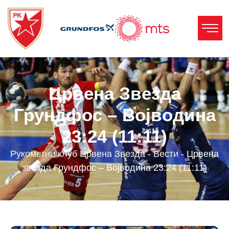
Црвена Звезда
Грундфос – Војводина
23:24 (11:11)
Рукометни клуб Црвена Звезда
-
Вести
-
Црвена
звезда Грундфос – Војводина 23:24 (11:11)