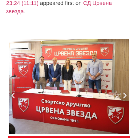
23:24 (11:11)
appeared first on
СД Црвена
звезда
.