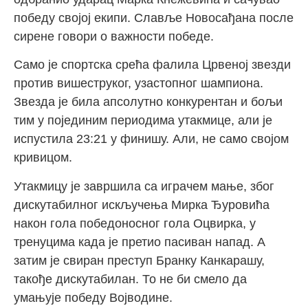
победу својој екипи. Славље Новосађана после
сирене говори о важности победе.
Само је спортска срећа фалила Црвеној звезди
против вишеструког, узастопног шампиона.
Звезда је била апсолутно конкурентан и бољи
тим у појединим периодима утакмице, али је
испустила 23:21 у финишу. Али, не само својом
кривицом.
Утакмицу је завршила са играчем мање, због
дискутабилног искључења Мирка Ђуровића
након гола победоносног гола Оцвирка, у
тренуцима када је претио пасиван напад. А
затим је свиран преступ Бранку Канкарашу,
такође дискутабилан. То не би смело да
умањује победу Војводине.