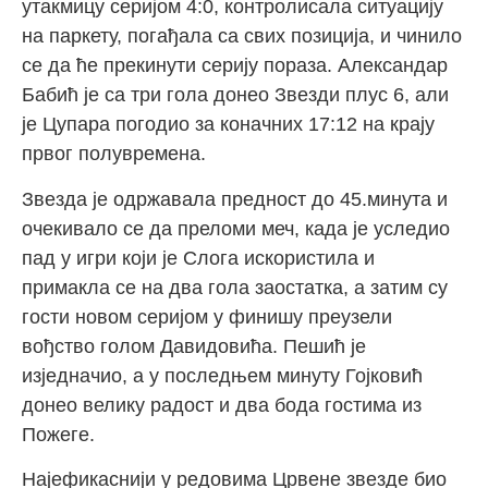
утакмицу серијом 4:0, контролисала ситуацију
на паркету, погађала са свих позиција, и чинило
се да ће прекинути серију пораза. Александар
Бабић је са три гола донео Звезди плус 6, али
је Цупара погодио за коначних 17:12 на крају
првог полувремена.
Звезда је одржавала предност до 45.минута и
очекивало се да преломи меч, када је уследио
пад у игри који је Слога искористила и
примакла се на два гола заостатка, а затим су
гости новом серијом у финишу преузели
вођство голом Давидовића. Пешић је
изједначио, а у последњем минуту Гојковић
донео велику радост и два бода гостима из
Пожеге.
Најефикаснији у редовима Црвене звезде био