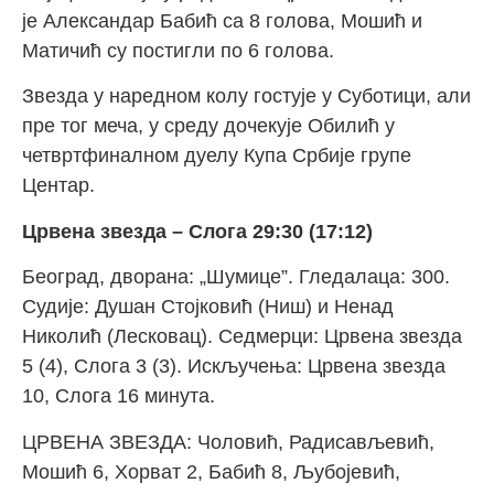
је Александар Бабић са 8 голова, Мошић и
Матичић су постигли по 6 голова.
Звезда у наредном колу гостује у Суботици, али
пре тог меча, у среду дочекује Обилић у
четвртфиналном дуелу Купа Србије групе
Центар.
Црвена звезда – Слога 29:30 (17:12)
Београд, дворана: „Шумице”. Гледалаца: 300.
Судије: Душан Стојковић (Ниш) и Ненад
Николић (Лесковац). Седмерци: Црвена звезда
5 (4), Слога 3 (3). Искључења: Црвена звезда
10, Слога 16 минута.
ЦРВЕНА ЗВЕЗДА: Чоловић, Радисављевић,
Мошић 6, Хорват 2, Бабић 8, Љубојевић,