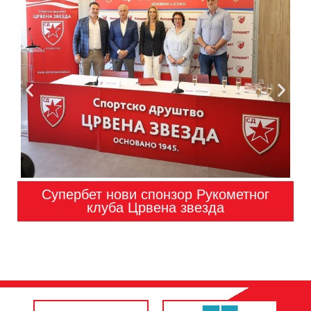
Супербет нови спонзор Рукометног
клуба Црвена звезда