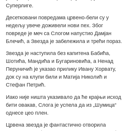
Суперлиге.
Десетковани повредама црвено-бели су у
недељу увече доживели нови пех. Због
повреде је меч са Слогом напустио Дамјан
Блечић, а Звезда је забележила и трећи пораз.
Звезда је наступила без капитена Бабића,
Шотића, Мандића и Бугариновића, а Ненад
Перуничић је указао прилику Ивану Хорвату,
док су на клупи били и Матија Николић и
Стефан Петрић.
Иако није ништа указивало да ће крајњи исход
бити овакав, Слога је успела да из „Шумица“
однесе цео плен.
Црвена звезда је фантастично отворила