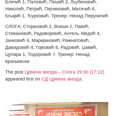
Блечић 1, Палевић, Пешић 2, Љубеновић,
Николић, Петрић, Пејчиновић, Матичић 6,
Кљајић 1, Ђурковић. Тренер: Ненад Перуничић
СЛОГА: Стојановић 2, Вокши 2, Павић,
Стевановић, Радивојевић, Антељ, Медић 4,
Јанковић 4, Маријановић, Ражнатовић,
Давидовић 4, Гојковић 6, Радовић, Џамић,
Цупара 1, Тодоровић 7. Тренер: Ненад
Краљевски
The post
Црвена звезда – Слога 29:30 (17:12)
appeared first on
СД Црвена звезда
.