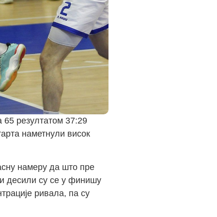
 65 резултатом 37:29
старта наметнули висок
асну намеру да што пре
ти десили су се у финишу
трације ривала, па су