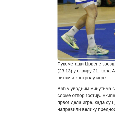
Рукометаши Црвене звезд
(23:13) у оквиру 21. кола
ритам и контролу игре.
Већ у уводним минутима с
сломе отпор гостију. Екип
првог дела игре, када су 
направили велику преднос