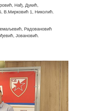
ровић, Нађ, Дукић,
5, В.Мирковић 1, Николић.
, Гемаљевић, Радовановић
рђевић, Јовановић.