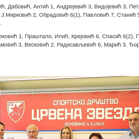
ћ, Дабовић, Антић 1, Андрејевић 3, Видојевић 3, Пет
 Ј.Мирковић 2, Обрадовић 6(1), Павловић 7, Станић 
.
ековић 1, Праштало, Илић, Крејовић 6, Спасић 6(2)
амовић 3, Весковић 2, Радисављевић 6, Марић 3, Ђо