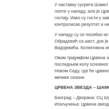
У наставку сусрета Шамот
лопте у нападу, али је Ц
гостију. Иако су гости у 
контролисао резултат и н
У нападу су се посебно и
Обрадовић са шест, док ј
Видојевића. Колективна иг
Овим тријумфом Црвена зв
последњем колу основног 
Новом Саду, где ће црвен
мечеве сезоне.
ЦРВЕНА ЗВЕЗДА – ШАМОТ 
Београд – Дворана: СЦ Шу
Искључења: Црвена звезда