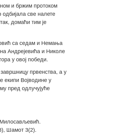
раном и бржим протоком
о одбијала све налете
так, домаћи тим је
ловић са седам и Немања
ана Андрејевића и Николе
ора у овој победи.
 завршницу првенства, а у
е екипи Војводине у
му пред одлучујуће
н Милосављевић.
), Шамот 3(2).