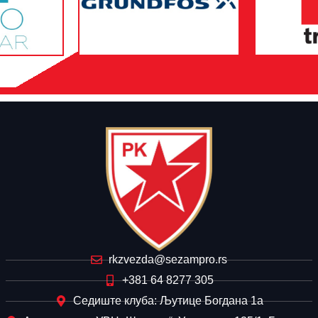
rkzvezda@sezampro.rs
+381 64 8277 305
Седиште клуба: Љутице Богдана 1а