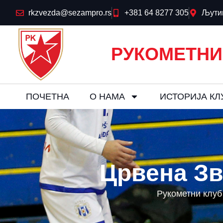
rkzvezda@sezampro.rs
+381 64 8277 305
Љутиц
РУКОМЕТНИ
ПОЧЕТНА
О НАМА
ИСТОРИЈА КЛ
Црвена Зв
Рукометни клуб