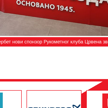
рбет нови спонзор Рукометног клуба Црвена з