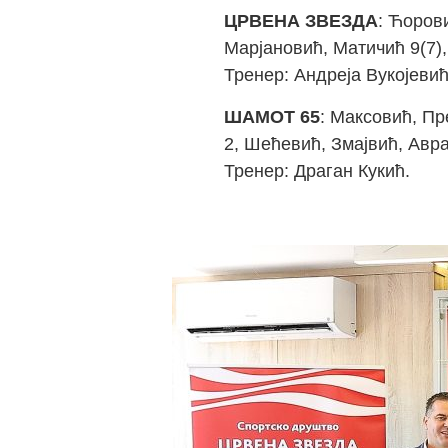
ЦРВЕНА ЗВЕЗДА
: Ћорови
Марјановић, Матичић 9(7),
Тренер: Андреја Вукојевић
ШАМОТ 65
: Максовић, Пр
2, Шећевић, Змајвић, Авр
Тренер: Драган Кукић.