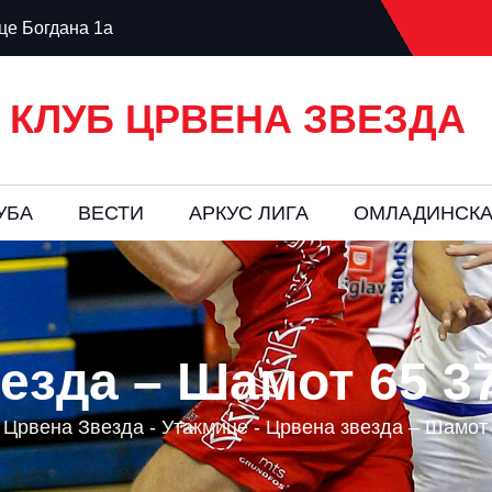
е Богдана 1а
 КЛУБ ЦРВЕНА ЗВЕЗДА
УБА
ВЕСТИ
AРКУС ЛИГА
ОМЛАДИНСКА
езда – Шамот 65 37:
 Црвена Звезда
-
Утакмице
-
Црвена звезда – Шамот 6