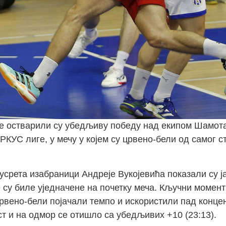
е остварили су убедљиву победу над екипом Шамота
 АРКУС лиге, у мечу у којем су црвено-бели од самог 
усрета изабраници Андреје Вукојевића показали су ј
е су биле уједначене на почетку меча. Кључни момен
црвено-бели појачали темпо и искористили пад концен
т и на одмор се отишло са убедљивих +10 (23:13).