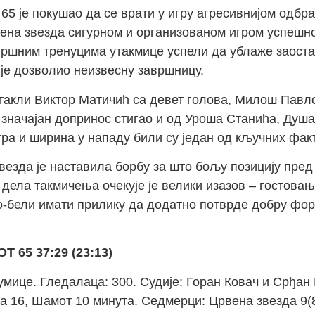
 65 је покушао да се врати у игру агресивнијом одб
рвена звезда сигурном и организованом игром успешн
завршним тренуцима утакмице успели да ублаже заоста
ије дозволио неизвесну завршницу.
стакли Виктор Матичић са девет голова, Милош Пав
е значајан допринос стигао и од Уроша Станића, Душ
ра и ширина у нападу били су један од кључних факт
езда је наставила борбу за што бољу позицију пред
дела такмичења очекује је велики изазов – гостовањ
о-бели имати прилику да додатно потврде добру фор
65 37:29 (23:13)
мице. Гледалаца: 300. Судије: Горан Ковач и Срђа
 16, Шамот 10 минута. Седмерци: Црвена звезда 9(8