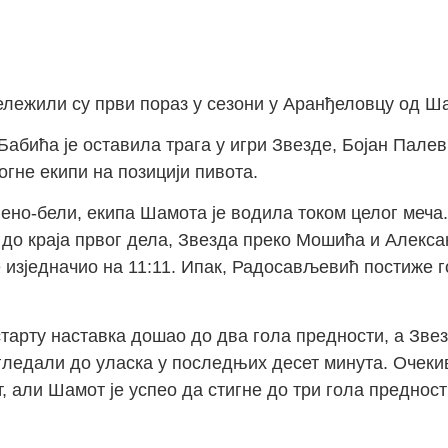
лежили су први пораз у сезони у Аранђеловцу од Ша
абића је оставила трага у игри Звезде, Бојан Палевић
гне екипи на позицији пивота.
вено-бели, екипа Шамота је водила током целог меча
 до краја првог дела, Звезда преко Мошића и Алекс
 изједначио на 11:11. Ипак, Радосављевић постиже 
старту наставка дошао до два гола предности, а Зве
о гледали до уласка у последњих десет минута. Очек
т, али Шамот је успео да стигне до три гола преднос