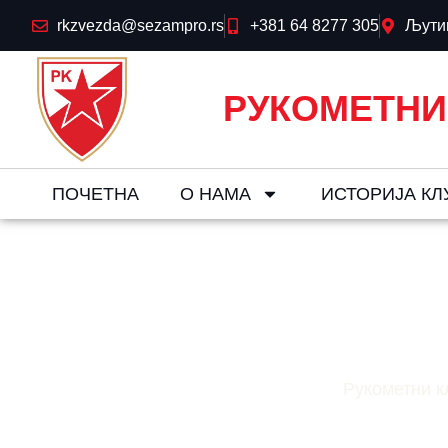
rkzvezda@sezampro.rs
+381 64 8277 305
Љутиц
РУКОМЕТНИ
ПОЧЕТНА
О НАМА
ИСТОРИЈА КЛ
Шамот – 
Рукометни к