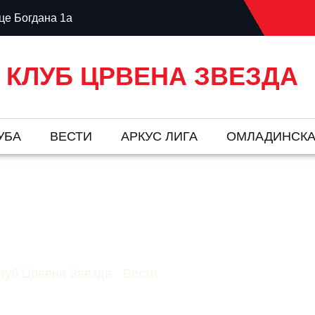
е Богдана 1а
 КЛУБ ЦРВЕНА ЗВЕЗДА
УБА
ВЕСТИ
AРКУС ЛИГА
ОМЛАДИНСКА
Црвена Звезда 21:1
луб Црвена Звезда
-
Вести
-
Шамот – Црвена звезда 2