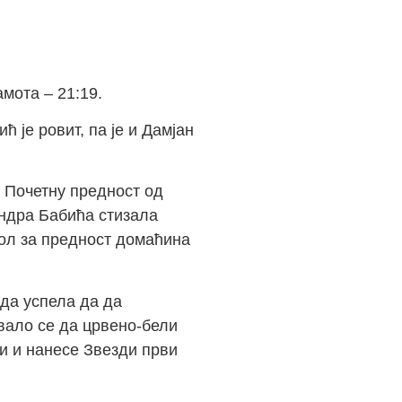
мота – 21:19.
 је ровит, па је и Дамјан
. Почетну предност од
андра Бабића стизала
гол за предност домаћина
зда успела да да
ивало се да црвено-бели
ти и нанесе Звезди први