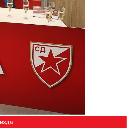
везда