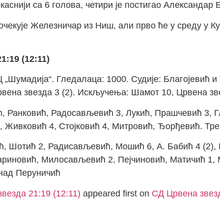
аснији са 6 голова, четири је постигао Александар 
чекује Железничар из Ниш, али прво ће у среду у Ку
:19 (12:11)
„Шумадија“. Гледалаца: 1000. Судије: Благојевић и 
рвена звезда 3 (2). Искључења: Шамот 10, Црвена зв
Ранковић, Радосављевић 3, Лукић, Прашчевић 3, Гл
 Живковић 4, Стојковић 4, Митровић, Ђорђевић. Тр
Шотић 2, Радисављевић, Мошић 6, А. Бабић 4 (2), 
риновић, Милосављевић 2, Пејчиновић, Матичић 1, 
над Перуничић
везда 21:19 (12:11)
appeared first on
СД Црвена звез