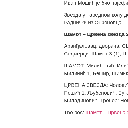
Иван Мошић је био најефик
Звезда у наредном колу до
Раднички из Обреновца.
Шамот – Црвена звезда 21
Аранђеловац, дворана: СЦ 
Седмерци: Шамот 3 (1), Ц
ШАМОТ: Милићевић, Илић, 
Милинић 1, Бешир, Шимик,
ЦРВЕНА ЗВЕЗДА: Чоловић, 
Пешић 1, Љубеновић, Буга
Миладиновић. Тренер: Не
The post
Шамот – Црвена з