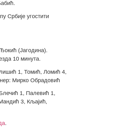
Бабић.
пу Србије угостити
Ђокић (Јагодина).
езда 10 минута.
ишић 1, Томић, Ломић 4,
енер: Мирко Обрадовић
Блечић 1, Палевић 1,
Мандић 3, Кљајић,
да
.