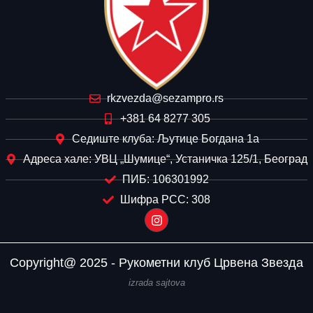
rkzvezda@sezampro.rs
+381 64 8277 305
Седиште клуба: Љутице Богдана 1а
Адреса хале: УВЦ „Шумице“, Устаничка 125/1, Београд
ПИБ: 106301992
Шифра РСС: 308
Copyright@ 2025 - Рукометни клуб Црвена Звезда
izrada sajtova