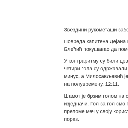
Звездини рукометаши забе
Повреда капитена Дејана Б
Блећић покушавао да помо
У контраритму су били цр
четири гола су одржавали
минус, а Милосављевић је
на полувремену, 12:11.
Шамот је брзим голом на 
изједначи. Гол за гол см
преломе меч у своју корис
пораз.